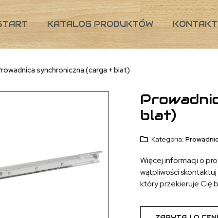
START
KATALOG PRODUKTÓW
KONTAKT
rowadnica synchroniczna (carga + blat)
Prowadnic
blat)
Kategoria:
Prowadnic
Więcej informacji o pr
wątpliwości skontaktuj s
który przekieruje Cię 
ZAPYTAJ O CEN