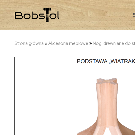
Strona główna
»
Akcesoria meblowe
»
Nogi drewniane do st