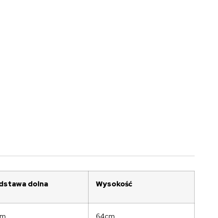
dstawa dolna
Wysokość
cm
64cm