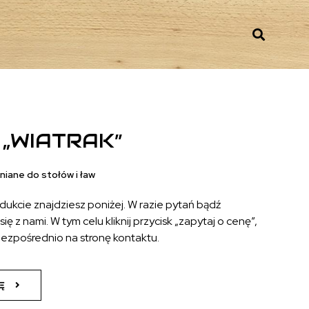
 „WIATRAK”
niane do stołów i ław
odukcie znajdziesz poniżej. W razie pytań bądź
ię z nami. W tym celu kliknij przycisk „zapytaj o cenę”,
bezpośrednio na stronę kontaktu.
Ę