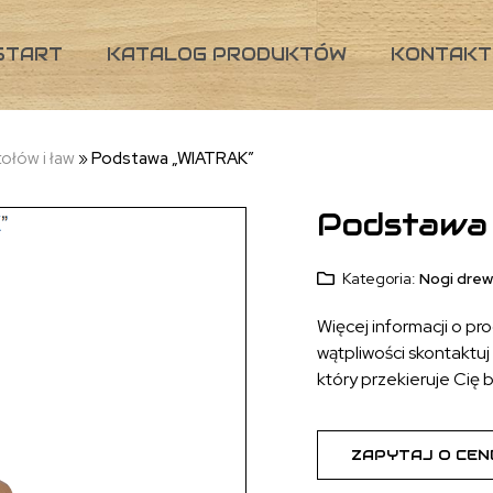
START
KATALOG PRODUKTÓW
KONTAKT
ołów i ław
»
Podstawa „WIATRAK”
Podstawa
Kategoria:
Nogi drew
Więcej informacji o pr
wątpliwości skontaktuj s
który przekieruje Cię 
ZAPYTAJ O CEN