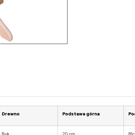
Drewno
Podstawa górna
Po
Buk
20 cm
81