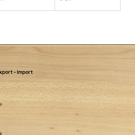
port - Import
e
k: