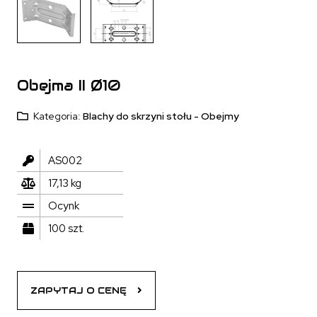
Obejma II Ø10
Kategoria:
Blachy do skrzyni stołu - Obejmy
AS002
17,13 kg
Ocynk
100 szt.
ZAPYTAJ O CENĘ