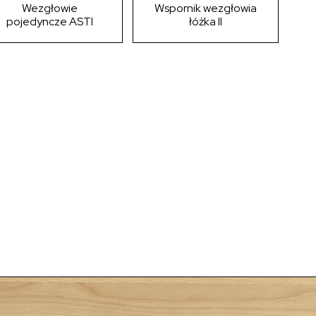
Wezgłowie
Wspornik wezgłowia
pojedyncze ASTI
łóżka II