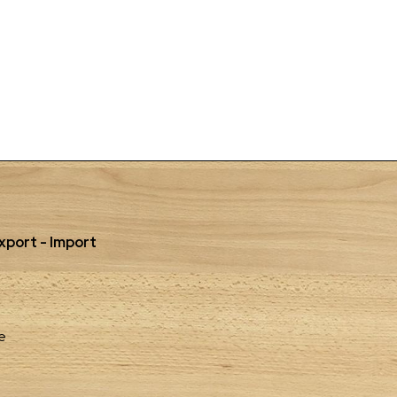
port - Import
e