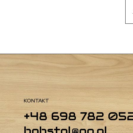
KONTAKT
+48 698 782 05
bobstol@op.pl