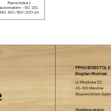
Rama łóżka z
automatem – 90, 120,
140, 160 i 180×200 cm
PPHU BOBSTOL Ex
Bogdan Woźniak
ul. Miodowa 25,
43-195 Mikołów
2
Województwo śląski
Godziny pracy: