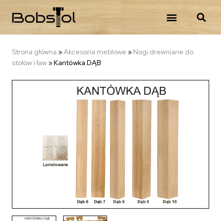
Strona główna
»
Akcesoria meblowe
»
Nogi drewniane do
stołów i ław
»
Kantówka DĄB