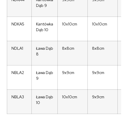
Dąb 9
NDKA5
Kantówka
10x10cm
10x10cm
73
Dąb 10
NDLA1
Ława Dąb
8x8cm
8x8cm
58
8
NBLA2
Ława Dąb
9x9cm
9x9cm
58
9
NBLA3
Ława Dąb
10x10cm
9x9cm
58
10