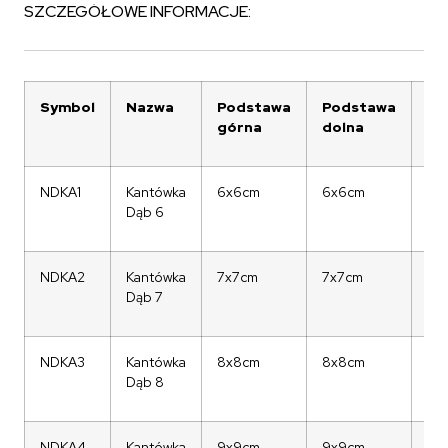
SZCZEGÓŁOWE INFORMACJE:
Symbol
Nazwa
Podstawa
Podstawa
Dł
górna
dolna
NDKA1
Kantówka
6x6cm
6x6cm
73
Dąb 6
NDKA2
Kantówka
7x7cm
7x7cm
73
Dąb 7
NDKA3
Kantówka
8x8cm
8x8cm
73
Dąb 8
NDKA4
Kantówka
9x9cm
9x9cm
73